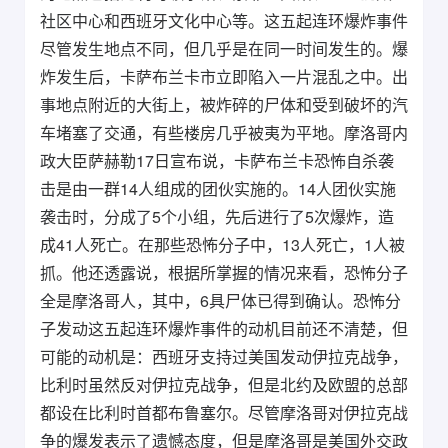
社区中心和西班牙文化中心等。这五起连环爆炸事件
尽管发生地点不同，但几乎是在同一时间发生的。爆
炸发生后，卡萨布兰卡市立即陷入一片混乱之中。出
事地点附近的大街上，被炸碎的尸体和受到破坏的汽
车堵塞了交通，有些楼房几乎被夷为平地。摩洛哥内
政大臣萨赫勒17日宣布说，卡萨布兰卡恐怖自杀袭
击是由一群14人组成的团伙实施的。14人团伙实施
袭击时，分成了5个小组，先后进行了5次爆炸，造
成41人死亡。在那些恐怖分子中，13人死亡，1人被
抓。他还透露说，根据所掌握的情况来看，恐怖分子
全是摩洛哥人，其中，6具尸体已得到确认。恐怖分
子发动这五起连环爆炸事件的动机目前还不清楚，但
可能的动机是：西班牙支持过美国发动伊拉克战争，
比利时虽然反对伊拉克战争，但是北约及欧盟的总部
都设在比利时首都布鲁塞尔。尽管摩洛哥对伊拉克战
争的爆发表示了遗憾态度，但是摩洛哥是美国外交政