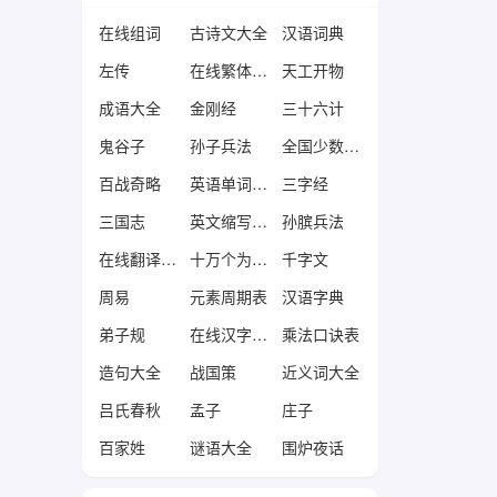
在线组词
古诗文大全
汉语词典
左传
在线繁体字转换器
天工开物
成语大全
金刚经
三十六计
鬼谷子
孙子兵法
全国少数民族分布表
百战奇略
英语单词大全
三字经
三国志
英文缩写大全
孙膑兵法
在线翻译转换器
十万个为什么大全
千字文
周易
元素周期表
汉语字典
弟子规
在线汉字转拼音
乘法口诀表
造句大全
战国策
近义词大全
吕氏春秋
孟子
庄子
百家姓
谜语大全
围炉夜话