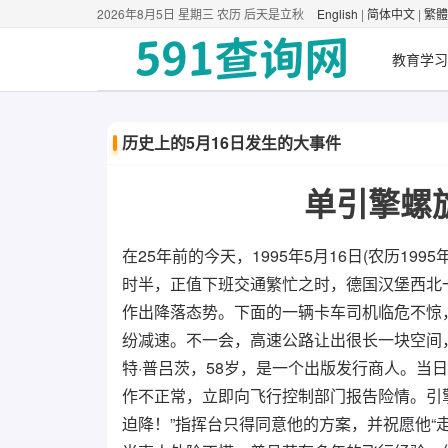
2026年8月5日 星期三 农历 后天是立秋
English
|
简体中文
|
繁體
教育学习
历史上的5月16日发生的大事件
单引擎螺
在25年前的今天，1995年5月16日(农历199
时半，正值下班交通繁忙之时，德国汉堡西北
作出降落态势。下面的一辆卡车司机临危不惊
纷减速。不一会，高速公路让出很长一块空间
特·普吕茨，58岁，是一个出版发行商人。当
作不正常，立即向飞行控制部门报告险情。引擎
迫降！”指挥台只得同意他的方案，并祝愿他“