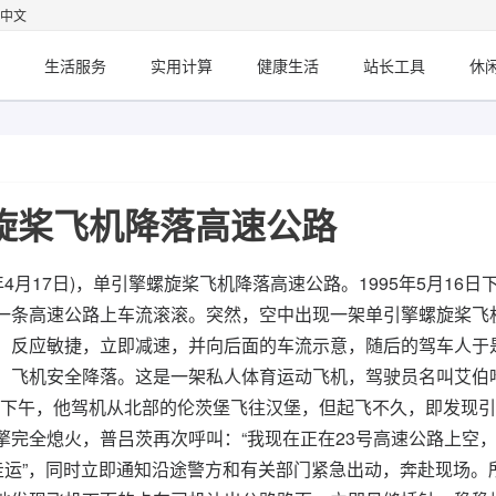
中文
生活服务
实用计算
健康生活
站长工具
休
旋桨飞机降落高速公路
5年4月17日)，单引擎螺旋桨飞机降落高速公路。1995年5月16日
一条高速公路上车流滚滚。突然，空中出现一架单引擎螺旋桨飞
，反应敏捷，立即减速，并向后面的车流示意，随后的驾车人于
，飞机安全降落。这是一架私人体育运动飞机，驾驶员名叫艾伯
日下午，他驾机从北部的伦茨堡飞往汉堡，但起飞不久，即发现
完全熄火，普吕茨再次呼叫：“我现在正在23号高速公路上空
走运”，同时立即通知沿途警方和有关部门紧急出动，奔赴现场。