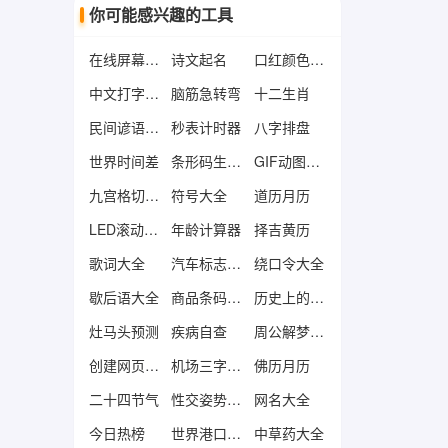
你可能感兴趣的工具
在线屏幕测试工具
诗文起名
口红颜色大全
中文打字练习工具
脑筋急转弯
十二生肖
民间谚语大全
秒表计时器
八字排盘
世界时间差
条形码生成器
GIF动图制作
九宫格切图工具
符号大全
道历月历
LED滚动文字工具
年龄计算器
择吉黄历
歌词大全
汽车标志大全
绕口令大全
歇后语大全
商品条码查询
历史上的今天
灶马头预测
疾病自查
周公解梦大全
创建网页快捷方式
机场三字代码
佛历月历
二十四节气
性交姿势大全
网名大全
今日热榜
世界港口查询
中草药大全