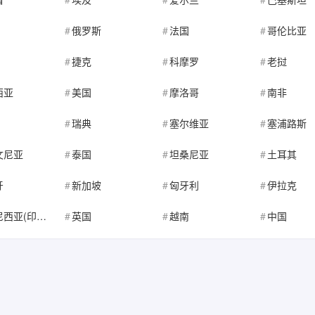
俄罗斯
法国
哥伦比亚
捷克
科摩罗
老挝
西亚
美国
摩洛哥
南非
瑞典
塞尔维亚
塞浦路斯
文尼亚
泰国
坦桑尼亚
土耳其
牙
新加坡
匈牙利
伊拉克
西亚(印尼)
英国
越南
中国