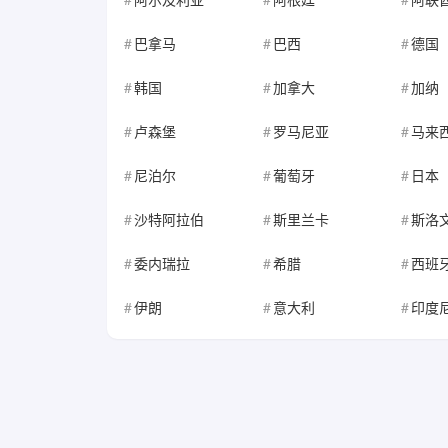
巴拿马
巴西
德国
韩国
加拿大
加纳
卢森堡
罗马尼亚
马来
尼泊尔
葡萄牙
日本
沙特阿拉伯
斯里兰卡
斯洛
委内瑞拉
希腊
西班
伊朗
意大利
印度尼