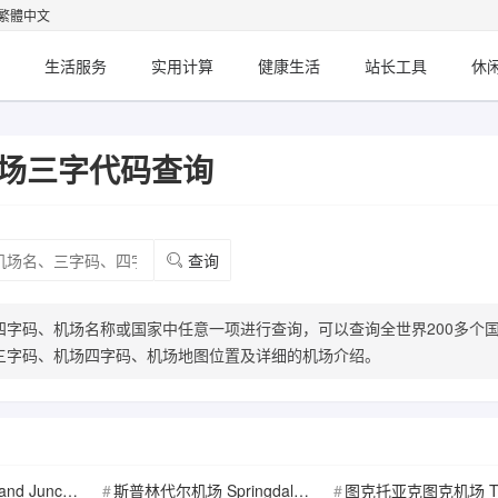
繁體中文
生活服务
实用计算
健康生活
站长工具
休
场三字代码查询
查询
字码、机场名称或国家中任意一项进行查询，可以查询全世界200多个
三字码、机场四字码、机场地图位置及详细的机场介绍。
gional Airport
斯普林代尔机场 Springdale Municipal Airport
图克托亚克图克机场 Tuktoyaktuk Air